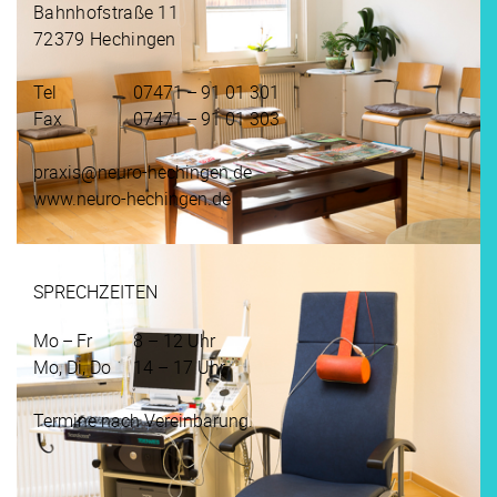
Bahnhofstraße 11
72379 Hechingen
Tel
07471 – 91 01 301
Fax
07471 – 91 01 303
praxis@neuro-hechingen.de
www.neuro-hechingen.de
SPRECHZEITEN
Mo – Fr
8 – 12 Uhr
Mo, Di, Do
14 – 17 Uhr
Termine nach Vereinbarung.